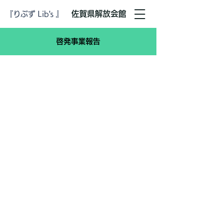
​佐賀県解放会館
『りぶず Lib's 』
​啓発事業報告​