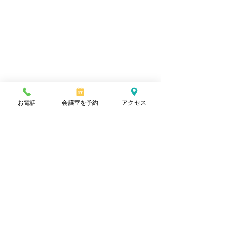
お電話
会議室を予約
アクセス
​一般社団法人佐賀県部落解放推進協議会
〒847-0011
佐賀県唐津市栄町2588番地11
平日 8時30分〜17時15分
​休日 土日・祝・年末年始
TEL 0955-74-7768
FAX
0955-74-7768
mail
libs.saga@vc1.people-i.ne.jp
Produced by OFFICE はじめて WEB