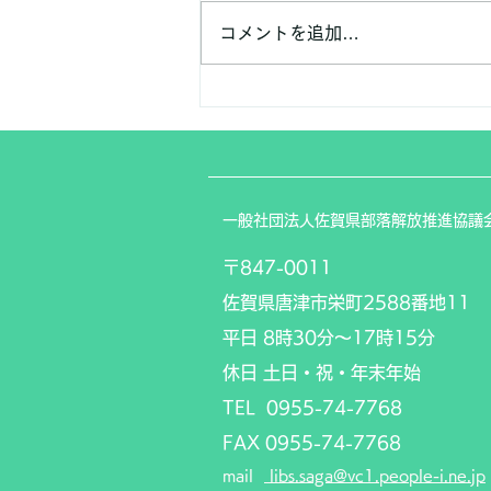
コメントを追加…
たくさんの人で賑わったハー
トフルデーinりぶず
​一般社団法人佐賀県部落解放推進協議
〒847-0011
佐賀県唐津市栄町2588番地11
平日 8時30分〜17時15分
​休日 土日・祝・年末年始
TEL 0955-74-7768
FAX
0955-74-7768
mail
libs.saga@vc1.people-i.ne.jp