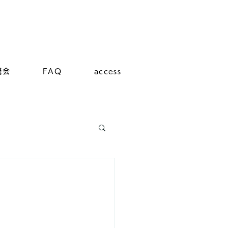
議会
FAQ
access