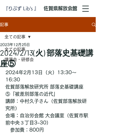
​佐賀県解放会館
『りぶず Lib's 』
記事
全ての記事
2023年12月25日
全ての記事
2024/2/13(火) 部落史基礎講
講演会・研修会
座⑤
2024年2月13日（火）13:30～
16:30	
佐賀部落解放研究所 部落史基礎講座
⑤「被差別部落の近代」		
講師：中村久子さん（佐賀部落解放研
究所）			
会場：自治労会館 大会議室（佐賀市駅
前中央３丁目3-30）	
　参加費：800円			