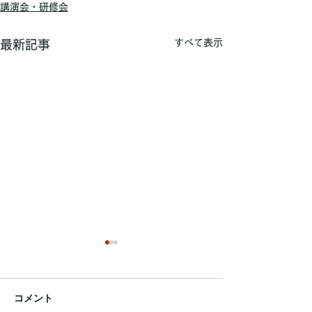
講演会・研修会
すべて表示
最新記事
関係諸団体主催の講演
会・研修会について
コメント
関係諸団体が主催する講演