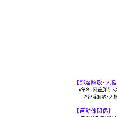
【部落解放･人
　●第35回差別と
　　※部落解放･人
【運動体関係】