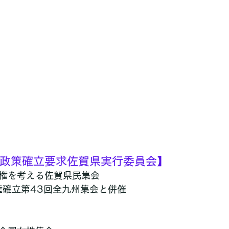
権政策確立要求佐賀県実行委員会】
人権を考える佐賀県民集会
権確立第43回全九州集会と併催