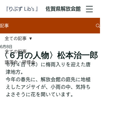
​佐賀県解放会館
『りぶず Lib's 』
記事
全ての記事
6月8日
全ての記事
〈６月の人物〉松本治一郎
講演会・研修会
６月４日（木）に梅雨入りを迎えた唐
津地方。
今年の春先に、解放会館の庭先に地植
えしたアジサイが、小雨の中、気持ち
よさそうに花を開いています。