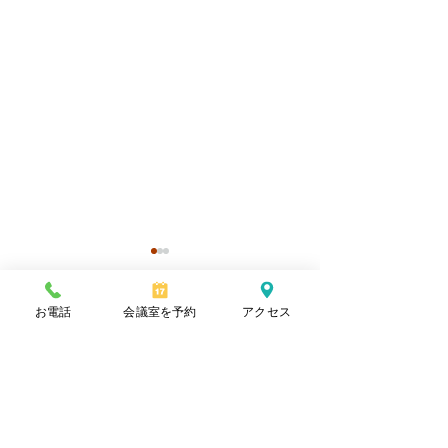
お電話
会議室を予約
アクセス
コメント
夏休みハートフル・デーin
〈７月の人物 
コメントを追加…
りぶず
ユスフザイ