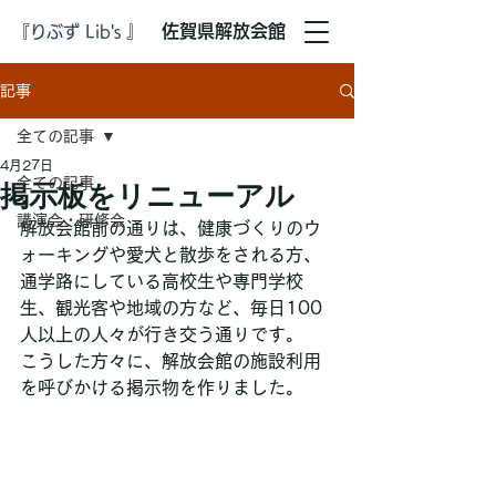
​佐賀県解放会館
『りぶず Lib's 』
記事
全ての記事
4月27日
全ての記事
掲示板をリニューアル
講演会・研修会
解放会館前の通りは、健康づくりのウ
ォーキングや愛犬と散歩をされる方、
通学路にしている高校生や専門学校
生、観光客や地域の方など、毎日100
人以上の人々が行き交う通りです。
こうした方々に、解放会館の施設利用
を呼びかける掲示物を作りました。